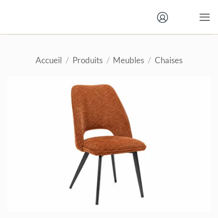
Passer
au
contenu
Accueil
/
Produits
/
Meubles
/
Chaises