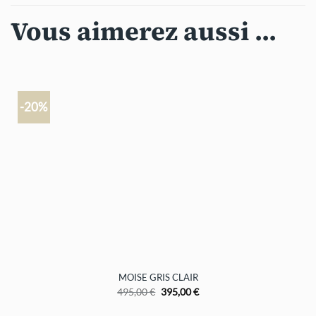
Vous aimerez aussi ...
-20%
MOISE GRIS CLAIR
Le
Le
495,00
€
395,00
€
prix
prix
initial
actuel