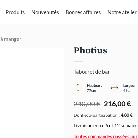
Produits
Nouveautés
Bonnes affaires
Notre atelier
e à manger
Photius
Tabouret de bar
Hauteur :
Largeur :
77cm
46cm
Le
Le
240,00
€
216,00
€
prix
pr
Dont éco-participation :
4,80
€
initial
ac
était :
est
Livraison entre 6 et 12 semaine
240,00 €.
21
Toutes commandes passées au moi