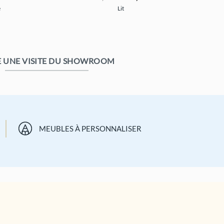
prix
prix
prix
e
Lit
actuel
initial
actuel
st :
était :
est :
150,00 €.
780,00 €.
585,00 €.
E UNE VISITE DU SHOWROOM
MEUBLES À PERSONNALISER