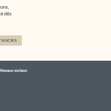
ions,
té dès
Réseaux sociaux