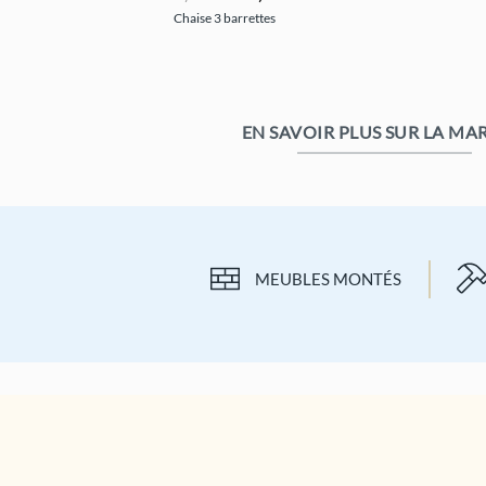
prix
prix
Chaise 3 barrettes
initial
actuel
était :
est :
190,00 €.
142,00 €.
EN SAVOIR PLUS SUR LA M
MEUBLES MONTÉS