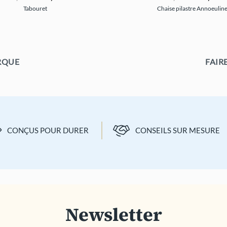
prix
prix
prix
Tabouret
Chaise pilastre Annoeulin
initial
actuel
initial
était :
est :
était :
e
190,00 €.
171,00 €.
200,00 €.
ARQUE
FAIR
CONÇUS POUR DURER
CONSEILS SUR MESURE
Newsletter