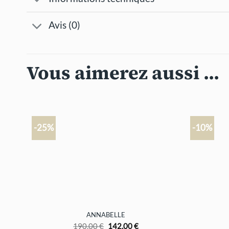
Avis (0)
Vous aimerez aussi ...
-25%
-10%
+
+
ANNABELLE
Le
Le
190,00
€
142,00
€