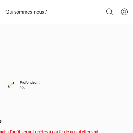
Qui sommes-nous ?
Profondeur :
46cm
ix
tuel
 :
s
6,00 €.
s d'août seront prêtes à partir de nos ateliers mi