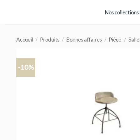
Passer
au
Nos collections
contenu
Accueil
/
Produits
/
Bonnes affaires
/
Pièce
/
Sall
-10%